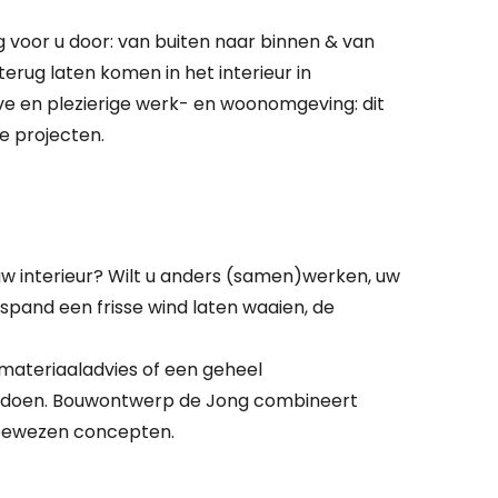
 voor u door: van buiten naar binnen & van
terug laten komen in het interieur in
e en plezierige werk- en woonomgeving: dit
te projecten.
w interieur? Wilt u anders (samen)werken, uw
jfspand een frisse wind laten waaien, de
 materiaaladvies of een geheel
r u doen. Bouwontwerp de Jong combineert
 bewezen concepten.