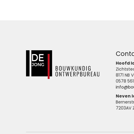
Cont
Hoofd l
Zich
817
0578 561
info@bo
Neven l
Bernerst
7203AV 