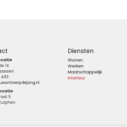
act
Diensten
ocatie
Wonen
tstede 14
Werken
1 NB Vaassen
Maatschappelijk
 493
Interieur
uwontwerpdejong.nl
ocatie
raat 5
Zutphen